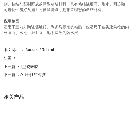
剂、粘结剂配制而成的新型粘结材料，具有粘结强度高、耐水、耐冻融、
耐老化性能好及施工方便等特点，是非常理想的粘结材料。
应用范围
适用于室内外陶瓷墙地砖、陶瓷马赛克的粘贴，也适用于各类建筑物的内
外墙面、水池、厨卫间、地下室等的防水层。
本文网址 ： /product/75.html
标签 ：
上一篇 ：
Ⅱ型瓷砖胶
下一篇 ：
AB干挂结构胶
相关产品