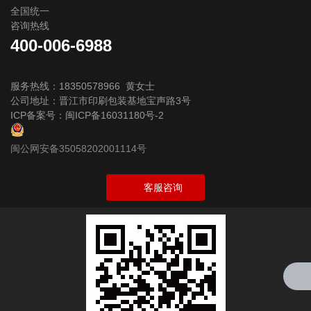
全国统一
咨询热线
400-006-6988
服务热线：18350578966 黄女士
公司地址：晋江市印刷包装基地宝声路3号
ICP备案号：
闽ICP备16031180号-2
闽公网安备35058202001114号
客服咨询