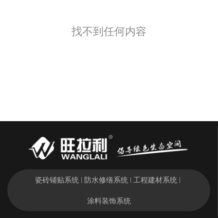
找不到任何内容
瓷砖铺贴系统
防水修缮系统
工程建材系统
|
|
|
涂料装饰系统