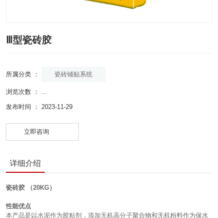
Ⅲ型瓷砖胶
瓷砖铺贴系统
所属分类 ：
浏览次数 ：
...
发布时间 ： 2023-11-29
立即咨询
详细介绍
瓷砖胶 （2
0
KG）
性能优点
本产品是以水泥作为胶粘剂，添加无机高分子聚合物和无机粉料作为保水