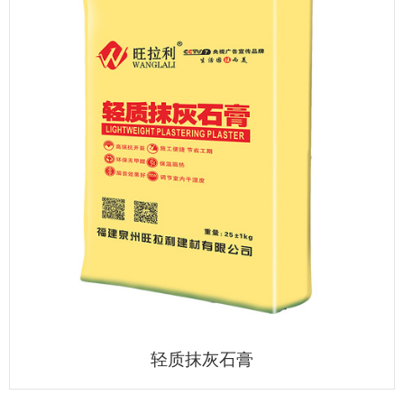
轻质抹灰石膏