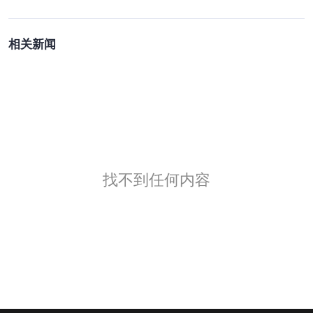
相关新闻
找不到任何内容